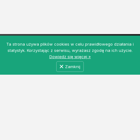
Ta strona używa plików cookies w celu prawidłowego działania i
statystyk. Korzystając z serwisu, wyrażasz zgodę na ich użycie.
Dowiedz się więcej »
Zamknij
MyRolnicy.pl - Darmowa Giełda Rolna z ogłoszeniami
rolniczymi i nie tylko. Łączymy producentów, kupców
i dostawców usług w jednym miejscu. Dołącz do nas!