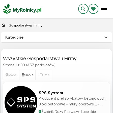
›
Gospodarstwa i firmy
Kategorie
Wszystkie Gospodarstwa i Firmy
Strona 1 z 39 (457 podmiotów)
Mapa
Siatka
Lista
SPS System
Producent prefabrykatów betonowych.
Bloki betonowe - mury oporowe L -
płyty betonowe Od produkcji po
Świdnik Duży Pierwszy, Lubelskie