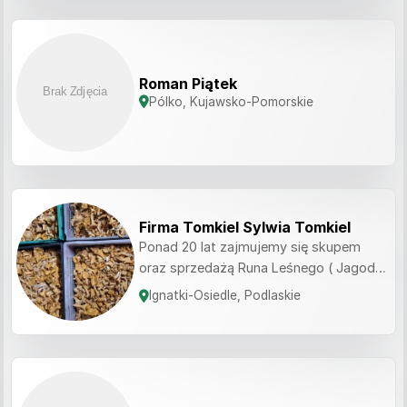
Roman Piątek
Pólko, Kujawsko-Pomorskie
Firma Tomkiel Sylwia Tomkiel
Ponad 20 lat zajmujemy się skupem
oraz sprzedażą Runa Leśnego ( Jagody
leśne, Grzyby Kurki , Borowiki ,
Ignatki-Osiedle, Podlaskie
podgrzybki , maślaki i inne Skupuje