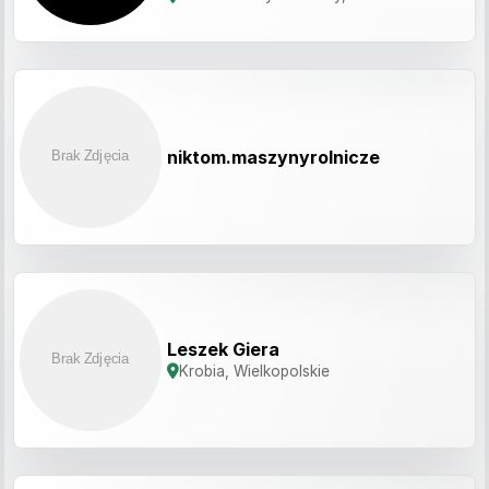
realizację. Lublin i cała Polska
niktom.maszynyrolnicze
Leszek Giera
Krobia, Wielkopolskie