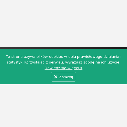
Ta strona używa plików cookies w celu prawidłowego działania i
statystyk. Korzystając z serwisu, wyrażasz zgodę na ich użycie.
Dowiedz się więcej »
Zamknij
MyRolnicy.pl - Darmowa Giełda Rolna z ogłoszeniami
rolniczymi i nie tylko. Łączymy producentów, kupców
i dostawców usług w jednym miejscu. Dołącz do nas!