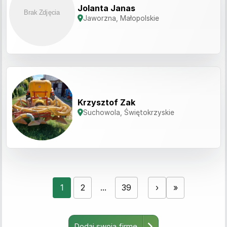
Jolanta Janas
Jaworzna, Małopolskie
Krzysztof Zak
Suchowola, Świętokrzyskie
1
2
...
39
›
»
Dodaj swoją firmę