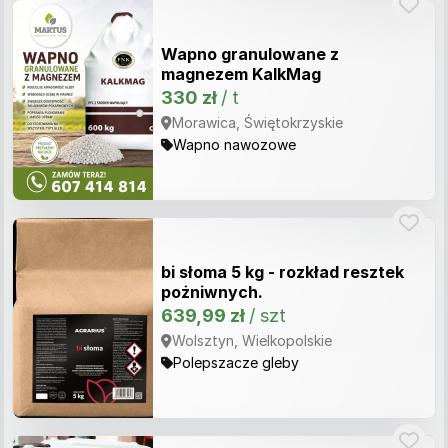
Wapno granulowane z
magnezem KalkMag
330 zł
/ t
Morawica, Świętokrzyskie
Wapno nawozowe
bi słoma 5 kg - rozkład resztek
pożniwnych.
639,99 zł
/ szt
Wolsztyn, Wielkopolskie
Polepszacze gleby