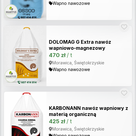
Wapno nawozowe
DOLOMAG G Extra nawóz
wapniowo-magnezowy
470 zł
/ t
Morawica, Świętokrzyskie
Wapno nawozowe
KARBONANN nawóz wapniowy z
materią organiczną
425 zł
/ t
Morawica, Świętokrzyskie
Wapno nawozowe