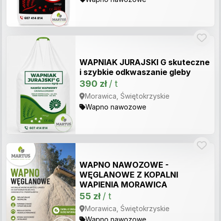
WAPNIAK JURAJSKI G skuteczne
i szybkie odkwaszanie gleby
390 zł
/ t
Morawica, Świętokrzyskie
Wapno nawozowe
WAPNO NAWOZOWE -
WĘGLANOWE Z KOPALNI
WAPIENIA MORAWICA
55 zł
/ t
Morawica, Świętokrzyskie
Wapno nawozowe