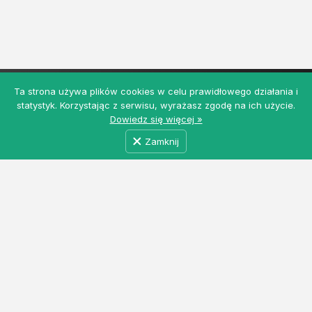
Ta strona używa plików cookies w celu prawidłowego działania i
statystyk. Korzystając z serwisu, wyrażasz zgodę na ich użycie.
Dowiedz się więcej »
Zamknij
MyRolnicy.pl - Darmowa Giełda Rolna z ogłoszeniami
rolniczymi i nie tylko. Łączymy producentów, kupców
i dostawców usług w jednym miejscu. Dołącz do nas!