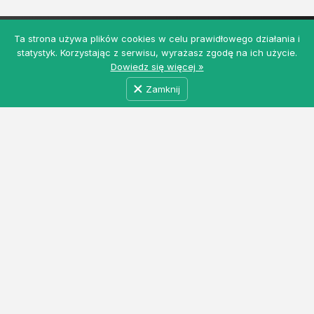
Ta strona używa plików cookies w celu prawidłowego działania i
statystyk. Korzystając z serwisu, wyrażasz zgodę na ich użycie.
Dowiedz się więcej »
Zamknij
MyRolnicy.pl - Darmowa Giełda Rolna z ogłoszeniami
rolniczymi i nie tylko. Łączymy producentów, kupców
i dostawców usług w jednym miejscu. Dołącz do nas!
Informacje
Regulamin