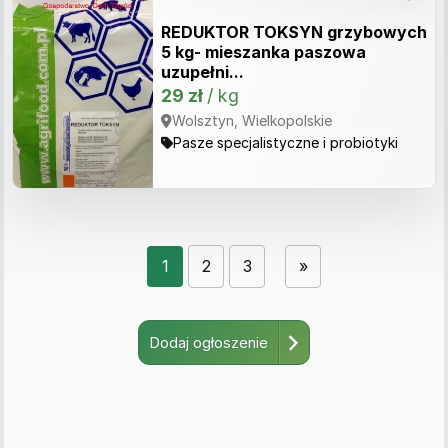
REDUKTOR TOKSYN grzybowych
5 kg- mieszanka paszowa
uzupełni...
29 zł
/ kg
Wolsztyn, Wielkopolskie
Pasze specjalistyczne i probiotyki
1
2
3
»
Dodaj ogłoszenie