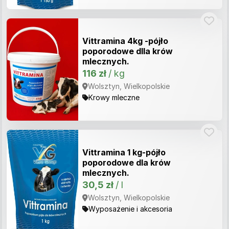
Vittramina 4kg -pójło
poporodowe dlla krów
mlecznych.
116 zł
/ kg
Wolsztyn, Wielkopolskie
Krowy mleczne
Vittramina 1 kg-pójło
poporodowe dla krów
mlecznych.
30,5 zł
/ l
Wolsztyn, Wielkopolskie
Wyposażenie i akcesoria