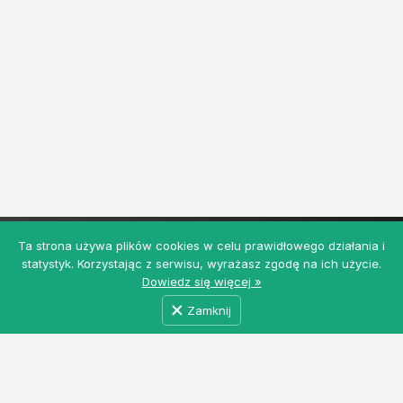
Ta strona używa plików cookies w celu prawidłowego działania i
statystyk. Korzystając z serwisu, wyrażasz zgodę na ich użycie.
Dowiedz się więcej »
Zamknij
MyRolnicy.pl - Darmowa Giełda Rolna z ogłoszeniami
rolniczymi i nie tylko. Łączymy producentów, kupców