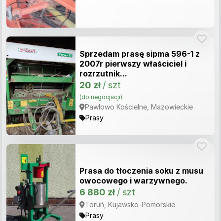
Sprzedam prasę sipma 596-1 z
2007r pierwszy właściciel i
rozrzutnik...
20 zł
/ szt
(do negocjacji)
Pawłowo Kościelne, Mazowieckie
Prasy
Prasa do tłoczenia soku z musu
owocowego i warzywnego.
6 880 zł
/ szt
Toruń, Kujawsko-Pomorskie
Prasy