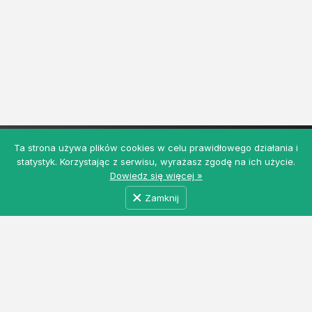
Ta strona używa plików cookies w celu prawidłowego działania i
statystyk. Korzystając z serwisu, wyrażasz zgodę na ich użycie.
Dowiedz się więcej »
Zamknij
MyRolnicy.pl - Darmowa Giełda Rolna z ogłoszeniami
rolniczymi i nie tylko. Łączymy producentów, kupców
i dostawców usług w jednym miejscu. Dołącz do nas!