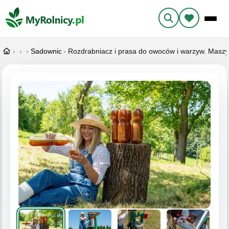
›
Ogłoszenia
›
Maszyny i narzędzia
›
Sadownicze
›
Rozdrabniacz i prasa do owoców i warzyw. Masz