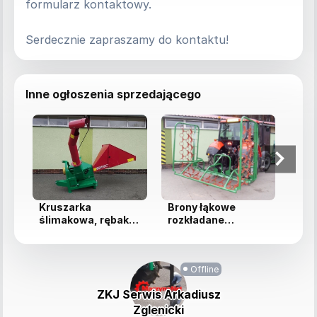
formularz kontaktowy.
Serdecznie zapraszamy do kontaktu!
Inne ogłoszenia sprzedającego
Kruszarka
Brony łąkowe
Pras
ślimakowa, rębak
rozkładane
sok
ślimakowy na
hydraulicznie o
owo
wejściu 15 cm, ...
szerokości roboc...
war
Offline
ZKJ Serwis Arkadiusz
Zglenicki