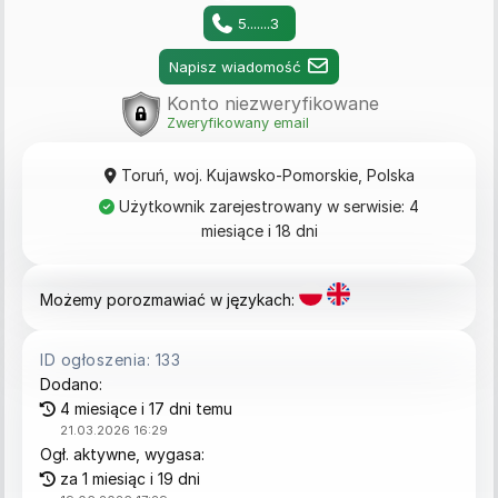
5.......3
Napisz wiadomość
Konto niezweryfikowane
Zweryfikowany email
Toruń, woj. Kujawsko-Pomorskie, Polska
Użytkownik zarejestrowany w serwisie: 4
miesiące i 18 dni
Możemy porozmawiać w językach:
ID ogłoszenia: 133
Dodano:
4 miesiące i 17 dni temu
21.03.2026 16:29
Ogł. aktywne, wygasa:
za 1 miesiąc i 19 dni