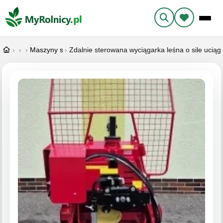
›
Ogłoszenia
›
Maszyny i narzędzia
›
Maszyny specjalistyczne
›
Zdalnie sterowana wyciągarka leśna o sile uciąg