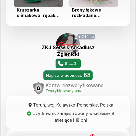
Kruszarka
Brony łąkowe
Pras
ślimakowa, rębak
rozkładane
sok
ślimakowy na
hydraulicznie o
owo
wejściu 15 cm, ...
szerokości roboc...
war
Offline
ZKJ Serwis Arkadiusz
Zglenicki
5.......3
Napisz wiadomość
Konto niezweryfikowane
Zweryfikowany email
Toruń, woj. Kujawsko-Pomorskie, Polska
Użytkownik zarejestrowany w serwisie: 4
miesiące i 18 dni