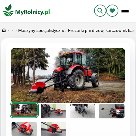
›
Ogłoszenia
›
Maszyny i narzędzia
›
Maszyny specjalistyczne
›
Frezarki pni drzew, karczownik kar