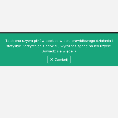
Ta strona używa plików cookies w celu prawidłowego działania i
statystyk. Korzystając z serwisu, wyrażasz zgodę na ich użycie.
Dowiedz się więcej »
Zamknij
MyRolnicy.pl - Darmowa Giełda Rolna z ogłoszeniami
rolniczymi i nie tylko. Łączymy producentów, kupców
i dostawców usług w jednym miejscu. Dołącz do nas!