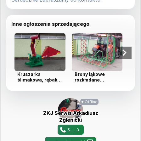
Inne ogłoszenia sprzedającego
Kruszarka
Brony łąkowe
Pras
ślimakowa, rębak
rozkładane
sok
ślimakowy na
hydraulicznie o
owo
wejściu 15 cm, ...
szerokości roboc...
war
Offline
ZKJ Serwis Arkadiusz
Zglenicki
5.......3