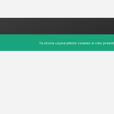
Ta strona używa plików cookies w celu prawidł
MyRolnicy.pl - Darmowa Giełda Rolna z ogło
usług w jednym miejscu. Dołącz do nas!
© 2026 Giełda Rolnicza. Wszystkie prawa za