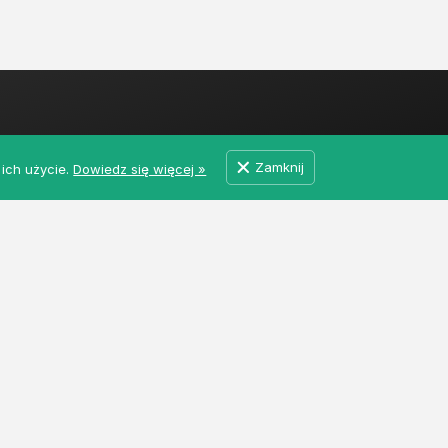
Informacje
Zamknij
ich użycie.
Dowiedz się więcej »
Regulamin
Polityka
upców i dostawców
Prywatności
Kontakt