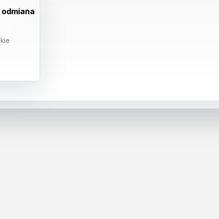
 odmiana
kie