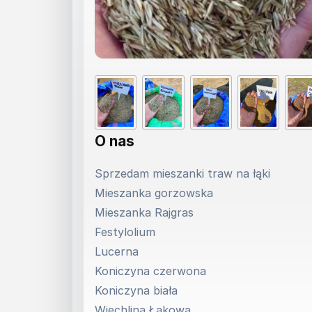
O nas
Sprzedam mieszanki traw na łąki
Mieszanka gorzowska
Mieszanka Rajgras
Festylolium
Lucerna
Koniczyna czerwona
Koniczyna biała
Wiechlina Łąkowa