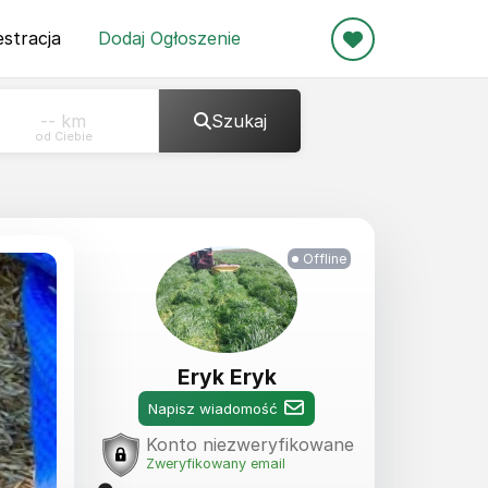
estracja
Dodaj
Ogłoszenie
Szukaj
od Ciebie
Offline
Eryk Eryk
Napisz wiadomość
Konto niezweryfikowane
Zweryfikowany email