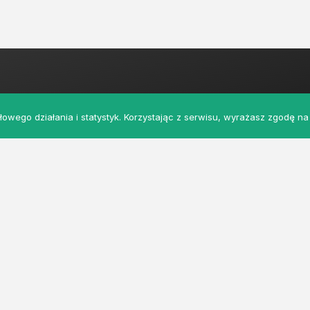
owego działania i statystyk. Korzystając z serwisu, wyrażasz zgodę na 
szeniami rolniczymi i nie tylko. Łączymy producentów, k
strzeżone.