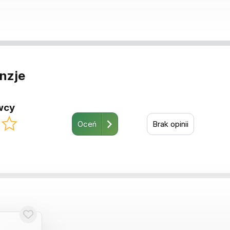
enzje
wcy
Oceń
Brak opinii