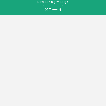
Dowiedz się więcej »
Zamknij
MyRolnicy.pl - Darmowa Giełda Rolna z ogłoszeniami
rolniczymi i nie tylko. Łączymy producentów, kupców
i dostawców usług w jednym miejscu. Dołącz do nas!